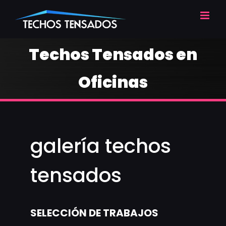
Skip
to
content
Techos Tensados en
Oficinas
galería techos
tensados
SELECCIÓN DE TRABAJOS